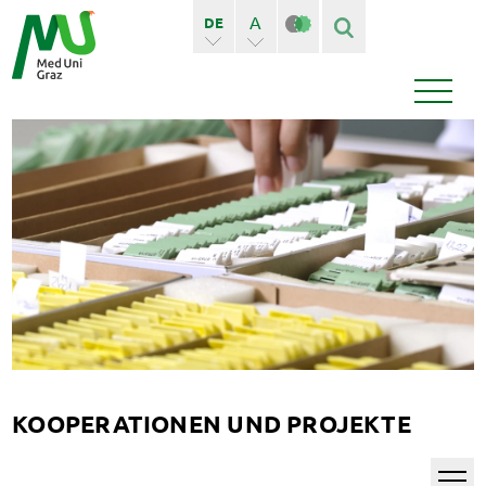
A
DE
A+
EN
Finden
Seiten
Bedienstete
News
Events
KOOPERATIONEN UND PROJEKTE