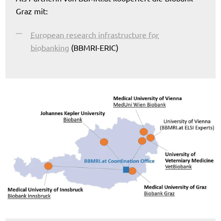
Graz mit:
European research infrastructure for
biobanking
(BBMRI-ERIC)